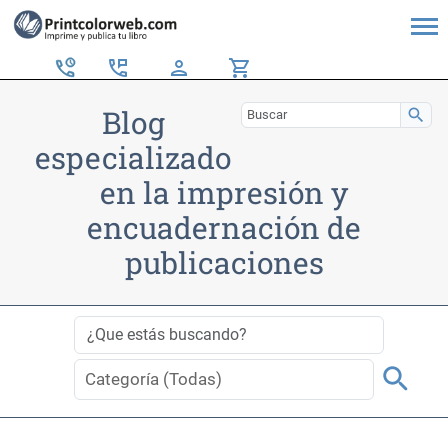
perm_phone_msg
person
shopping_cart
Blog
search
especializado
en la impresión y
encuadernación de
publicaciones
search