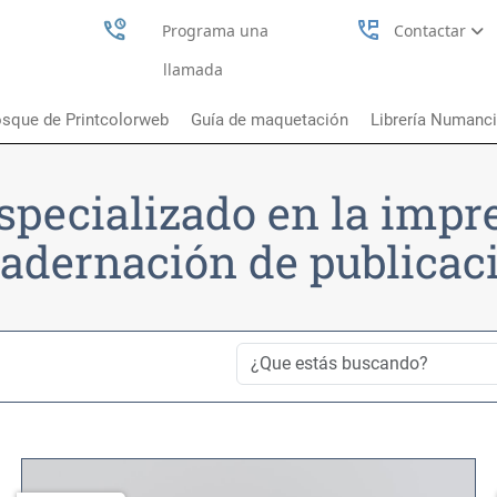
perm_phone_msg
Programa una
Contactar
llamada
sque de Printcolorweb
Guía de maquetación
Librería Numanc
specializado en la impr
adernación de publicac