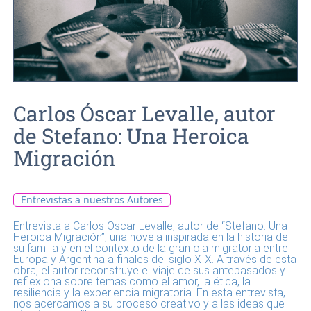
Carlos Óscar Levalle, autor
de Stefano: Una Heroica
Migración
Entrevistas a nuestros Autores
Entrevista a Carlos Oscar Levalle, autor de “Stefano: Una
Heroica Migración”, una novela inspirada en la historia de
su familia y en el contexto de la gran ola migratoria entre
Europa y Argentina a finales del siglo XIX. A través de esta
obra, el autor reconstruye el viaje de sus antepasados y
reflexiona sobre temas como el amor, la ética, la
resiliencia y la experiencia migratoria. En esta entrevista,
nos acercamos a su proceso creativo y a las ideas que