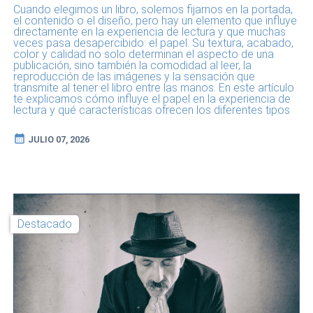
Cuando elegimos un libro, solemos fijarnos en la portada,
el contenido o el diseño, pero hay un elemento que influye
directamente en la experiencia de lectura y que muchas
veces pasa desapercibido: el papel. Su textura, acabado,
color y calidad no solo determinan el aspecto de una
publicación, sino también la comodidad al leer, la
reproducción de las imágenes y la sensación que
transmite al tener el libro entre las manos. En este artículo
te explicamos cómo influye el papel en la experiencia de
lectura y qué características ofrecen los diferentes tipos
de papel disponibles en Printcolorweb para que puedas
elegir el más adecuado para tu proyecto.
calendar_month
JULIO 07, 2026
Destacado