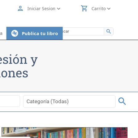
person
shopping_cart
Iniciar Sesion
Carrito
search
Publica tu libro
ia
esión y
iones
search