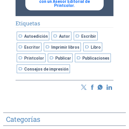
con un Asesor Editorial de
Printcolor.
Etiquetas
label
label
label
Autoedición
Autor
Escribir
label
label
label
Escritor
Imprimir libros
Libro
label
label
label
Printcolor
Publicar
Publicaciones
label
Consejos de impresión
Categorías