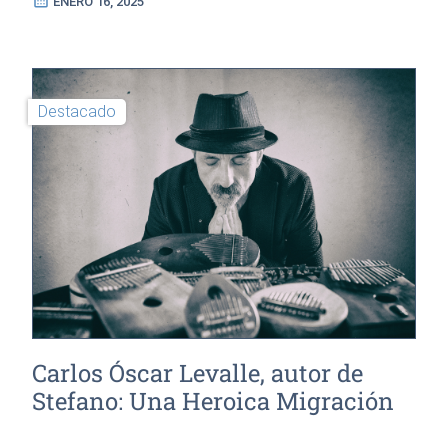
calendar_month
ENERO 16, 2025
Destacado
Carlos Óscar Levalle, autor de
Stefano: Una Heroica Migración