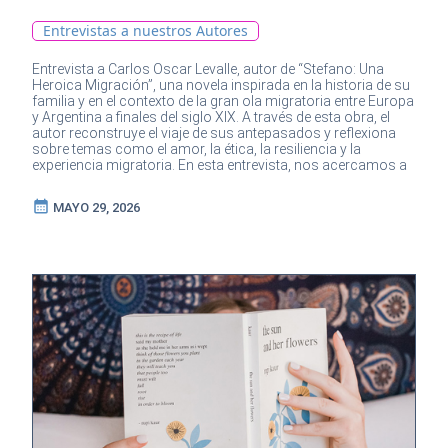
Entrevistas a nuestros Autores
Entrevista a Carlos Oscar Levalle, autor de “Stefano: Una
Heroica Migración”, una novela inspirada en la historia de su
familia y en el contexto de la gran ola migratoria entre Europa
y Argentina a finales del siglo XIX. A través de esta obra, el
autor reconstruye el viaje de sus antepasados y reflexiona
sobre temas como el amor, la ética, la resiliencia y la
experiencia migratoria. En esta entrevista, nos acercamos a
su proceso creativo y a las ideas que atraviesan su libro.
calendar_month
MAYO 29, 2026