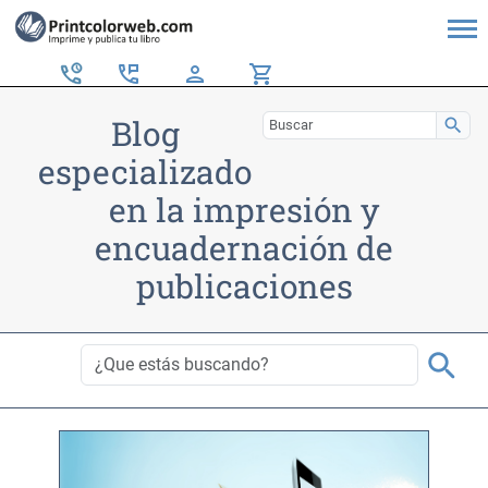
perm_phone_msg
person
shopping_cart
Blog
search
especializado
en la impresión y
encuadernación de
publicaciones
search