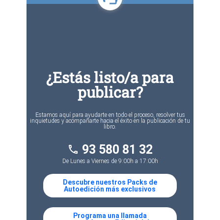
¿Estás listo/a para
publicar?
Estamos aquí para ayudarte en todo el proceso, resolver tus
inquietudes y acompañarte hacia el éxito en la publicación de tu
libro.
93 580 81 32
phone
De Lunes a Viernes de 9:00h a 17:00h
Descubre nuestros Packs de
Autoedición más exclusivos
Programa una llamada