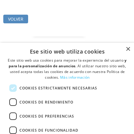
VOLVER
×
Ese sitio web utiliza cookies
Este sitio web usa cookies para mejorar la experiencia del usuario
y
para la personalización de anuncios
. Al utilizar nuestro sitio web,
usted acepta todas las cookies de acuerdo con nuestra Política de
cookies.
Más información
COOKIES ESTRICTAMENTE NECESARIAS
COOKIES DE RENDIMIENTO
forum
COOKIES DE PREFERENCIAS
expand_less
location_on
Ctra de Mollet a Sabadell Km 4,3 Pol Ind. Can Vinyals, Nave 18 08130 -
COOKIES DE FUNCIONALIDAD
Santa Perpétua de Mogoda (Barcelona)