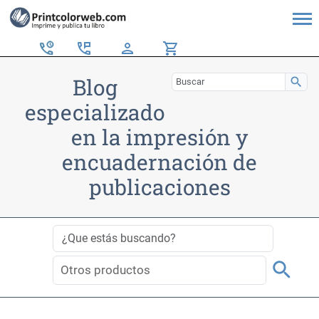
perm_phone_msg
person
shopping_cart
Blog
search
especializado
en la impresión y
encuadernación de
publicaciones
search