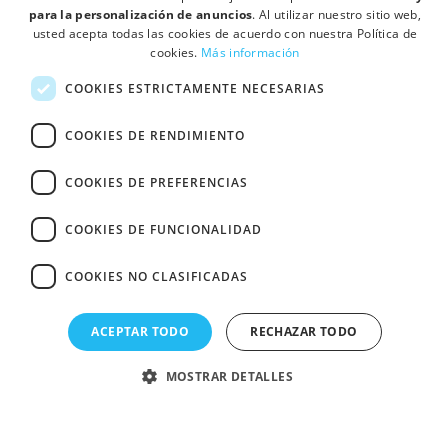
para la personalización de anuncios
. Al utilizar nuestro sitio web,
usted acepta todas las cookies de acuerdo con nuestra Política de
cookies.
Más información
COOKIES ESTRICTAMENTE NECESARIAS
COOKIES DE RENDIMIENTO
forum
COOKIES DE PREFERENCIAS
expand_less
COOKIES DE FUNCIONALIDAD
location_on
Ctra de Mollet a Sabadell Km 4,3 Pol Ind. Can Vinyals, Nave 18 08130 -
Santa Perpétua de Mogoda (Barcelona)
COOKIES NO CLASIFICADAS
·
·
Quién somos
Contactar
Condiciones de Venta y Política de
·
ACEPTAR TODO
RECHAZAR TODO
Privacidad
Política de cookies
© Fullcolor Printcolor S.L.
MOSTRAR DETALLES