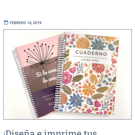
calendar_month
FEBRERO 14, 2019
¡Diseña e imprime tus