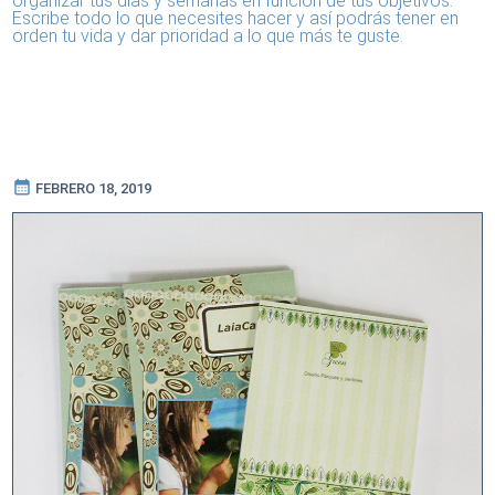
organizar tus días y semanas en función de tus objetivos.
Escribe todo lo que necesites hacer y así podrás tener en
orden tu vida y dar prioridad a lo que más te guste.
calendar_month
FEBRERO 18, 2019