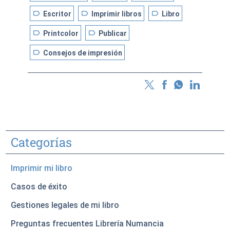
label
label
label
Escritor
Imprimir libros
Libro
label
label
Printcolor
Publicar
label
Consejos de impresión
Categorías
Imprimir mi libro
Casos de éxito
Gestiones legales de mi libro
Preguntas frecuentes Librería Numancia