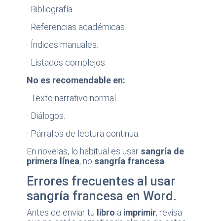
· Bibliografía.
· Referencias académicas.
· Índices manuales.
· Listados complejos.
No es recomendable en:
· Texto narrativo normal.
· Diálogos.
· Párrafos de lectura continua.
En novelas, lo habitual es usar
sangría de
primera línea
, no
sangría francesa
.
Errores frecuentes al usar
sangría francesa en Word.
Antes de enviar tu
libro
a
imprimir
, revisa