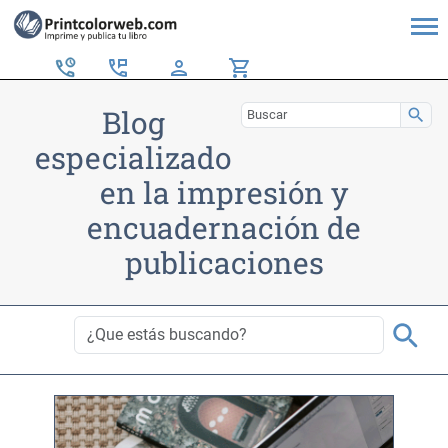
perm_phone_msg
person
shopping_cart
Blog
search
especializado
en la impresión y
encuadernación de
publicaciones
search