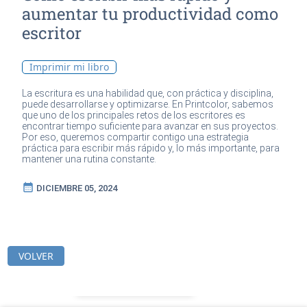
aumentar tu productividad como
escritor
Imprimir mi libro
La escritura es una habilidad que, con práctica y disciplina,
puede desarrollarse y optimizarse. En Printcolor, sabemos
que uno de los principales retos de los escritores es
encontrar tiempo suficiente para avanzar en sus proyectos.
Por eso, queremos compartir contigo una estrategia
práctica para escribir más rápido y, lo más importante, para
mantener una rutina constante.
calendar_month
DICIEMBRE 05, 2024
VOLVER