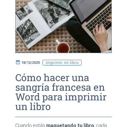
calendar_month
Imprimir mi libro
18/12/2025
Cómo hacer una
sangría francesa en
Word para imprimir
un libro
Cuando estás
maquetando tu libro
, cada