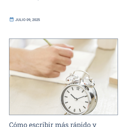
calendar_month
JULIO 09, 2025
Cómo escribir más rápido y