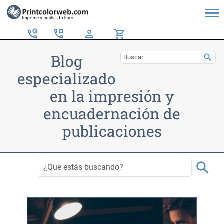
perm_phone_msg
person
shopping_cart
Blog
search
especializado
en la impresión y
encuadernación de
publicaciones
search