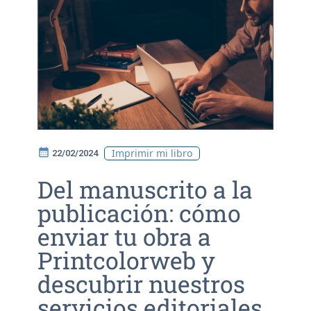
calendar_month
Imprimir mi libro
22/02/2024
Del manuscrito a la
publicación: cómo
enviar tu obra a
Printcolorweb y
descubrir nuestros
servicios editoriales