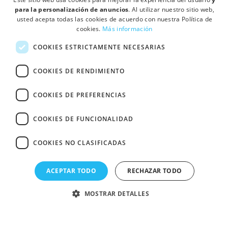
para la personalización de anuncios
. Al utilizar nuestro sitio web,
usted acepta todas las cookies de acuerdo con nuestra Política de
cookies.
Más información
COOKIES ESTRICTAMENTE NECESARIAS
COOKIES DE RENDIMIENTO
forum
COOKIES DE PREFERENCIAS
expand_less
COOKIES DE FUNCIONALIDAD
location_on
Ctra de Mollet a Sabadell Km 4,3 Pol Ind. Can Vinyals, Nave 18 08130 -
Santa Perpétua de Mogoda (Barcelona)
COOKIES NO CLASIFICADAS
·
·
Quién somos
Contactar
Condiciones de Venta y Política de
·
ACEPTAR TODO
RECHAZAR TODO
Privacidad
Política de cookies
© Fullcolor Printcolor S.L.
MOSTRAR DETALLES