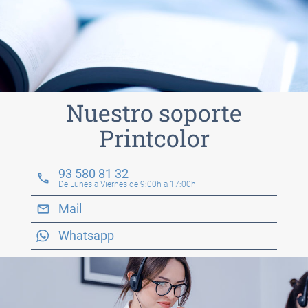
Nuestro soporte
Printcolor
93 580 81 32
phone
De Lunes a Viernes de 9:00h a 17:00h
Mail
email
Whatsapp