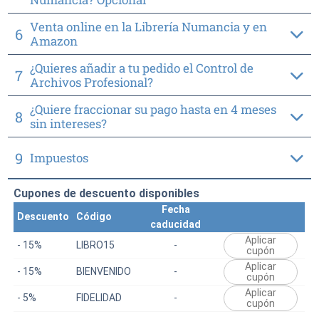
Venta online en la Librería Numancia y en
6
Amazon
¿Quieres añadir a tu pedido el Control de
7
Archivos Profesional?
¿Quiere fraccionar su pago hasta en 4 meses
8
sin intereses?
9
Impuestos
Cupones de descuento disponibles
Fecha
Descuento
Código
caducidad
Aplicar
- 15%
LIBRO15
-
cupón
Aplicar
- 15%
BIENVENIDO
-
cupón
Aplicar
- 5%
FIDELIDAD
-
cupón