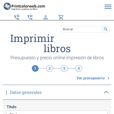
perm_phone_msg
person
shopping_cart
search
Imprimir
libros
Presupuesto y precio online impresión de libros
1
2
3
4
navigate_next
Ver presupuesto
1
Datos generales
Título