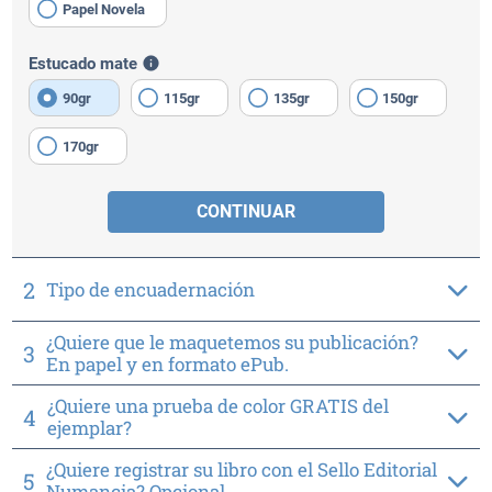
Papel Novela
Estucado mate
info
90gr
115gr
135gr
150gr
170gr
CONTINUAR
2
Tipo de encuadernación
¿Quiere que le maquetemos su publicación?
3
En papel y en formato ePub.
¿Quiere una prueba de color GRATIS del
4
ejemplar?
¿Quiere registrar su libro con el Sello Editorial
5
Numancia? Opcional