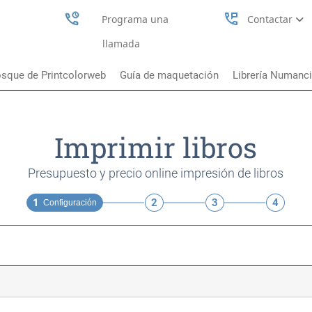
perm_phone_msg
Programa una
Contactar
llamada
sque de Printcolorweb
Guía de maquetación
Librería Numanc
Imprimir libros
Presupuesto y precio online impresión de libros
1
2
3
4
Configuración