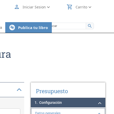
person
shopping_cart
Iniciar Sesion
Carrito
search
Publica tu libro
ia
ura
Presupuesto
1.
Configuración
Datos generales