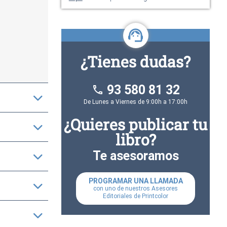
¿Tienes dudas?
93 580 81 32
phone
De Lunes a Viernes de 9:00h a 17:00h
¿Quieres publicar tu
libro?
Te asesoramos
PROGRAMAR UNA LLAMADA
con uno de nuestros Asesores
Editoriales de Printcolor