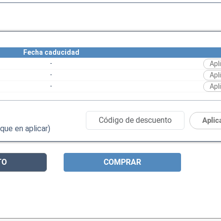
Fecha caducidad
-
Apl
-
Apl
-
Apl
Aplic
que en aplicar)
TO
COMPRAR