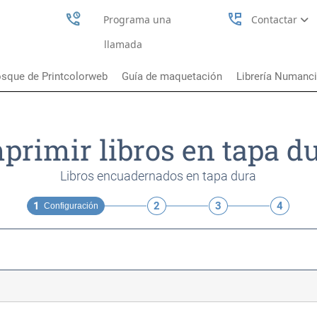
perm_phone_msg
Programa una
Contactar
llamada
sque de Printcolorweb
Guía de maquetación
Librería Numanc
primir libros en tapa d
Libros encuadernados en tapa dura
1
2
3
4
Configuración