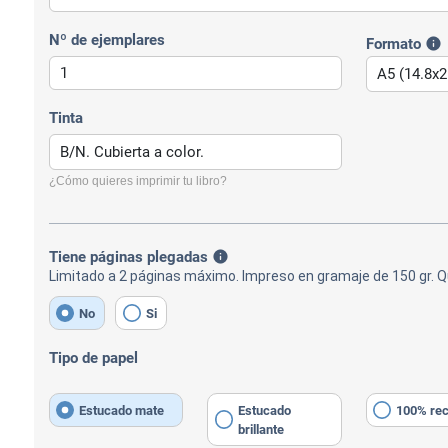
Nº de ejemplares
Formato
info
Tinta
¿Cómo quieres imprimir tu libro?
Tiene páginas plegadas
info
Limitado a 2 páginas máximo. Impreso en gramaje de 150 gr. Q
No
Si
Tipo de papel
Estucado mate
Estucado
100% rec
brillante