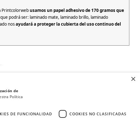
En Printcolorweb
usamos un papel adhesivo de 170 gramos que
que podrá ser: laminado mate, laminado brillo, laminado
nado nos
ayudará a proteger la cubierta del uso continuo del
da una
mayor presencia y durabilidad en el tiempo
. Tiene un
×
ización de
ubierta adquiere una
nueva presentación al tacto y a la vista
,
stra Política
KIES DE FUNCIONALIDAD
COOKIES NO CLASIFICADAS
·
·
Condiciones de Venta y Política de Privacidad
Política de cookies
expand_less
to
que le dará un valor agregado a su libro que
no podrá ser