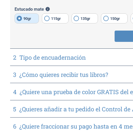
Estucado mate
info
90gr
115gr
135gr
150gr
2
Tipo de encuadernación
3
¿Cómo quieres recibir tus libros?
4
¿Quiere una prueba de color GRATIS del 
5
¿Quieres añadir a tu pedido el Control de
6
¿Quiere fraccionar su pago hasta en 4 me