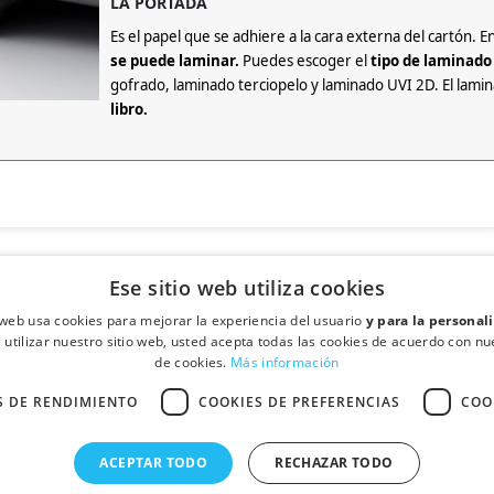
LA PORTADA
Es el papel que se adhiere a la cara externa del cartón. 
se puede laminar.
Puedes escoger el
tipo de laminado
gofrado, laminado terciopelo y laminado UVI 2D. El lami
libro.
cada para la laminación de soportes impresos
, dando un acabado que 
laminado mate.
Ese sitio web utiliza cookies
o web usa cookies para mejorar la experiencia del usuario
y para la personal
extura cuadriculada)
de fondo a toda la cubierta
del libro. Al gofrar la c
l utilizar nuestro sitio web, usted acepta todas las cookies de acuerdo con nue
de cookies.
Más información
S DE RENDIMIENTO
COOKIES DE PREFERENCIAS
COO
·
- Santa Perpétua de Mogoda (Barcelona)
Quién somos
Contactar
© Fullcolor Printcolor S.L.
ACEPTAR TODO
RECHAZAR TODO
ue de distinción a la portada de su libro. Conseguirá un
acabado perfec