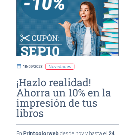
calendar_month
Novedades
18/09/2023
¡Hazlo realidad!
Ahorra un 10% en la
impresión de tus
libros
En
Printcolorweb
desde hoy y hasta el
24