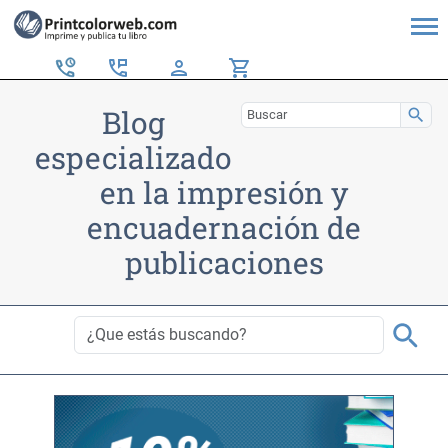
perm_phone_msg
person
shopping_cart
Blog
search
especializado
en la impresión y
encuadernación de
publicaciones
search