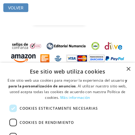
VOLVER
×
Ese sitio web utiliza cookies
Este sitio web usa cookies para mejorar la experiencia del usuario
y
para la personalización de anuncios
. Al utilizar nuestro sitio web,
usted acepta todas las cookies de acuerdo con nuestra Política de
cookies.
Más información
COOKIES ESTRICTAMENTE NECESARIAS
location_on
Ctra de Mollet a Sabadell Km 4,3 Pol Ind. Can Vinyals, Nave 18 08130 -
Santa Perpétua de Mogoda (Barcelona)
COOKIES DE RENDIMIENTO
forum