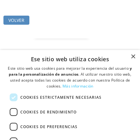
VOLVER
×
Ese sitio web utiliza cookies
Este sitio web usa cookies para mejorar la experiencia del usuario
y
para la personalización de anuncios
. Al utilizar nuestro sitio web,
usted acepta todas las cookies de acuerdo con nuestra Política de
cookies.
Más información
COOKIES ESTRICTAMENTE NECESARIAS
COOKIES DE RENDIMIENTO
forum
COOKIES DE PREFERENCIAS
expand_less
location_on
Ctra de Mollet a Sabadell Km 4,3 Pol Ind. Can Vinyals, Nave 18 08130 -
Santa Perpétua de Mogoda (Barcelona)