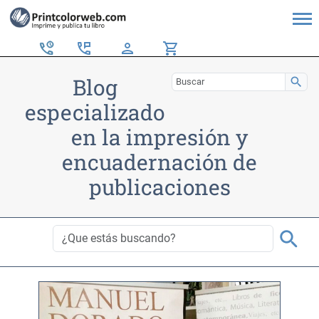
perm_phone_msg
person
shopping_cart
Blog
search
especializado
en la impresión y
encuadernación de
publicaciones
search