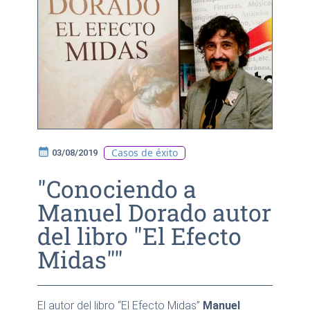
calendar_month
Casos de éxito
03/08/2019
"Conociendo a
Manuel Dorado autor
del libro "El Efecto
Midas""
El autor del libro “El Efecto Midas”
Manuel