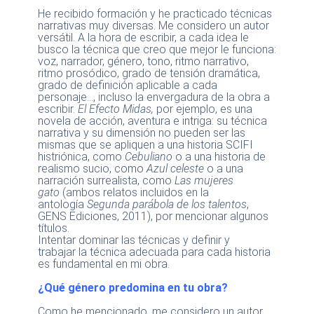
He recibido formación y he practicado técnicas
narrativas muy diversas. Me considero un autor
versátil. A la hora de escribir, a cada idea le
busco la técnica que creo que mejor le funciona:
voz, narrador, género, tono, ritmo narrativo,
ritmo prosódico, grado de tensión dramática,
grado de definición aplicable a cada
personaje…, incluso la envergadura de la obra a
escribir.
El Efecto Midas,
por ejemplo, es una
novela de acción, aventura e intriga: su técnica
narrativa y su dimensión no pueden ser las
mismas que se apliquen a una historia SCIFI
histriónica, como
Cebuliano
o a una historia de
realismo sucio, como
Azul celeste
o a una
narración surrealista, como
Las mujeres
gato
(ambos relatos incluidos en la
antología
Segunda parábola de los talentos
,
GENS Ediciones, 2011), por mencionar algunos
títulos.
Intentar dominar las técnicas y definir y
trabajar la técnica adecuada para cada historia
es fundamental en mi obra.
¿Qué género predomina en tu obra?
Como he mencionado, me considero un autor