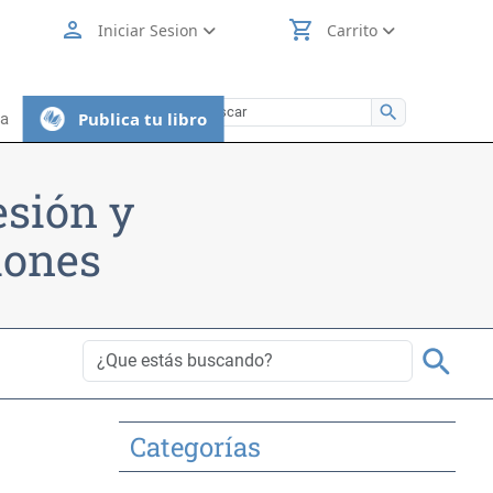
person
shopping_cart
Iniciar Sesion
Carrito
search
Publica tu libro
ia
esión y
iones
search
Categorías