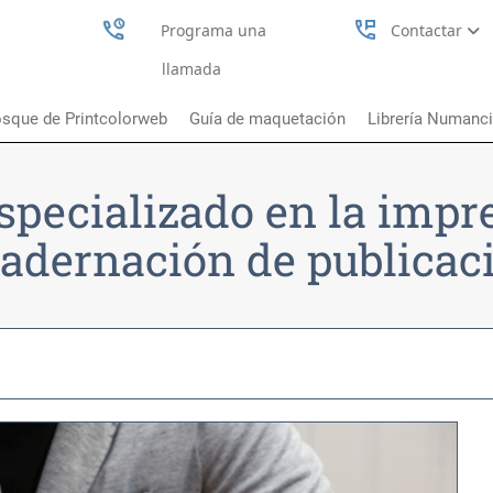
perm_phone_msg
Programa una
Contactar
llamada
sque de Printcolorweb
Guía de maquetación
Librería Numanc
specializado en la impr
adernación de publicac