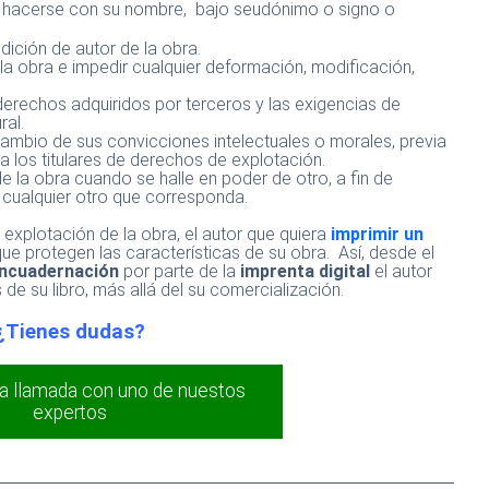
de hacerse con su nombre, bajo seudónimo o signo o
dición de autor de la obra.
e la obra e impedir cualquier deformación, modificación,
derechos adquiridos por terceros y las exigencias de
ral.
cambio de sus convicciones intelectuales o morales, previa
a los titulares de derechos de explotación.
e la obra cuando se halle en poder de otro, a fin de
o cualquier otro que corresponda.
explotación de la obra, el autor que quiera
imprimir un
e protegen las características de su obra. Así, desde el
encuadernación
por parte de la
imprenta digital
el autor
e su libro, más allá del su comercialización.
¿Tienes dudas?
a llamada con uno de nuestos
expertos