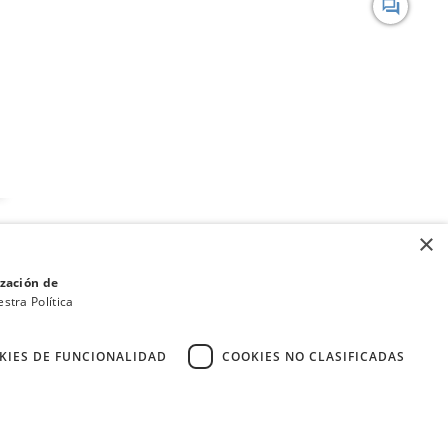
forum
×
ización de
stra Política
KIES DE FUNCIONALIDAD
COOKIES NO CLASIFICADAS
·
·
Condiciones de Venta y Política de Privacidad
Política de cookies
expand_less