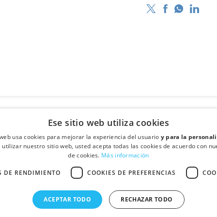
Ese sitio web utiliza cookies
o web usa cookies para mejorar la experiencia del usuario
y para la personal
l utilizar nuestro sitio web, usted acepta todas las cookies de acuerdo con nue
de cookies.
Más información
S DE RENDIMIENTO
COOKIES DE PREFERENCIAS
COO
·
- Santa Perpétua de Mogoda (Barcelona)
Quién somos
Contactar
© Fullcolor Printcolor S.L.
ACEPTAR TODO
RECHAZAR TODO