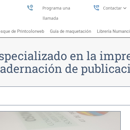
perm_phone_msg
Programa una
Contactar
llamada
sque de Printcolorweb
Guía de maquetación
Librería Numanc
specializado en la impr
adernación de publicac