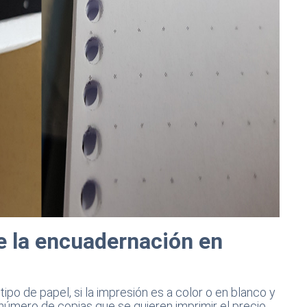
de la encuadernación en
po de papel, si la impresión es a color o en blanco y
número de copias que se quieren imprimir el precio