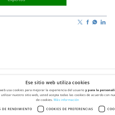
Ese sitio web utiliza cookies
o web usa cookies para mejorar la experiencia del usuario
y para la personal
l utilizar nuestro sitio web, usted acepta todas las cookies de acuerdo con nue
de cookies.
Más información
S DE RENDIMIENTO
COOKIES DE PREFERENCIAS
COO
·
- Santa Perpétua de Mogoda (Barcelona)
Quién somos
Contactar