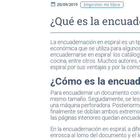
calendar_month
Imprimir mi libro
20/09/2019
¿Qué es la encuad
La encuadernación en espiral es un ti
económica que se utiliza para alguno
encuadernarse en espiral: los catálog
cocina, entre otros. Muchos autores, 
espiral por sus ventajas y por la como
¿Cómo es la encuad
Para encuadernar un documento con u
mismo tamaño. Seguidamente, se les h
una máquina perforadora. Posteriormen
finalmente se doblan ambos extremos 
las páginas interiores quedan encuade
En la encuadernación en espiral, a dif
enrosca al lomo del documento y el l