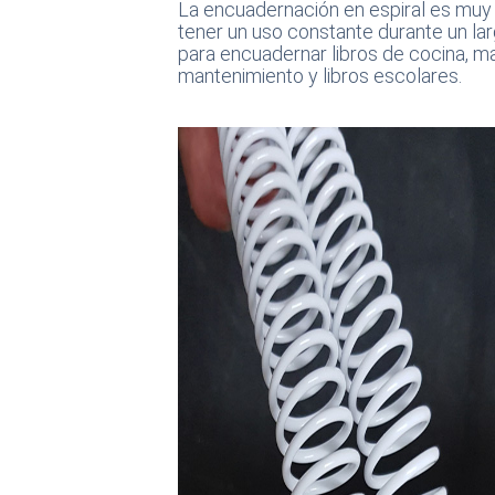
La encuadernación en espiral es mu
tener un uso constante durante un la
para encuadernar libros de cocina, m
mantenimiento y libros escolares.