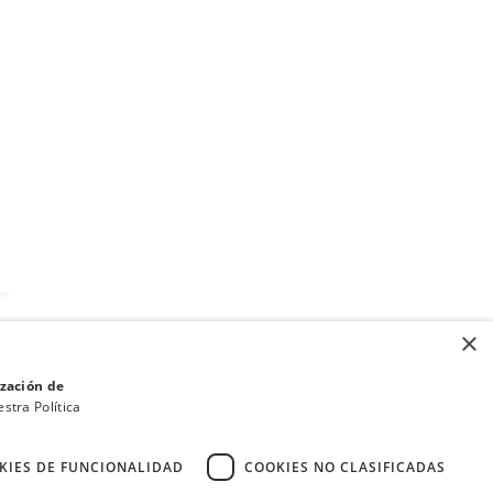
×
ización de
stra Política
KIES DE FUNCIONALIDAD
COOKIES NO CLASIFICADAS
·
·
Condiciones de Venta y Política de Privacidad
Política de cookies