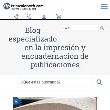
perm_phone_msg
person
shopping_cart
Blog
search
especializado
en la impresión y
encuadernación de
publicaciones
search