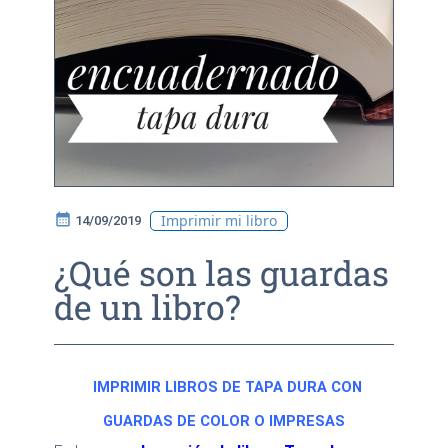
calendar_month
Imprimir mi libro
14/09/2019
¿Qué son las guardas
de un libro?
IMPRIMIR LIBROS DE TAPA DURA CON
GUARDAS DE COLOR O IMPRESAS