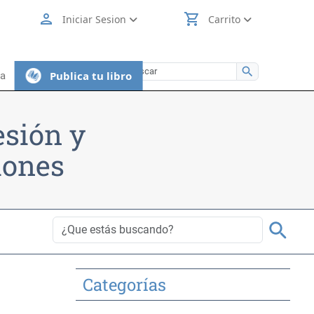
person
shopping_cart
Iniciar Sesion
Carrito
search
Publica tu libro
ia
esión y
iones
search
Categorías