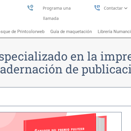
perm_phone_msg
Programa una
Contactar
llamada
sque de Printcolorweb
Guía de maquetación
Librería Numanc
specializado en la impr
adernación de publicac