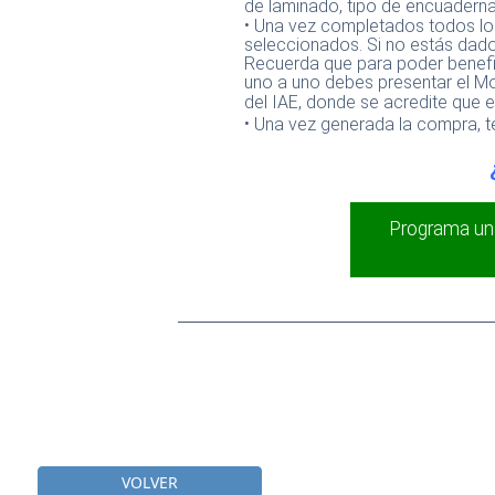
de laminado, tipo de encuadernad
·
Una vez completados todos los
seleccionados. Si no estás dado 
Recuerda que para poder benefi
uno a uno debes presentar el M
del IAE, donde se acredite que er
·
Una vez generada la compra, te
Programa un
VOLVER