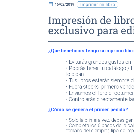
calendar_month
Imprimir mi libro
16/02/2019
Impresión de lib
exclusivo para edi
¿Qué beneficios tengo si imprimo lib
·
Evitarás grandes gastos en la
·
Podrás tener tu catálogo / Li
lo pidan.
·
Tus libros estarán siempre d
·
Fuera stocks, primero vende
·
Enviamos el libro directamente
·
Controlarás directamente las
¿Cómo se genera el primer pedido?
·
Solo la primera vez, debes gen
·
Completa los 6 pasos de la cal
tamaño del ejemplar, tipo de impr