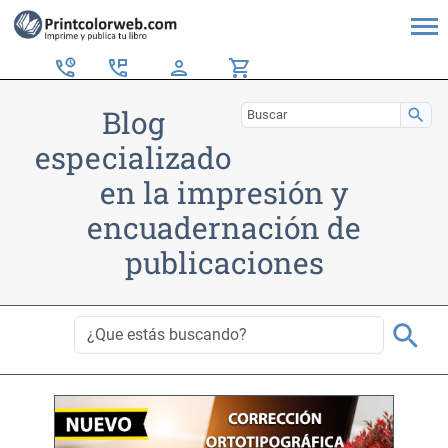
perm_phone_msg
person
shopping_cart
Blog
search
especializado
en la impresión y
encuadernación de
publicaciones
search