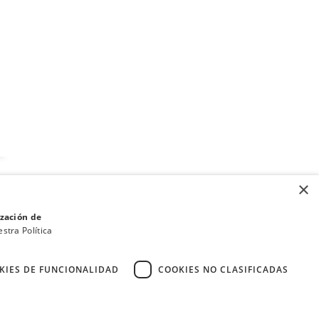
×
ización de
stra Política
KIES DE FUNCIONALIDAD
COOKIES NO CLASIFICADAS
·
·
Condiciones de Venta y Política de Privacidad
Política de cookies
expand_less