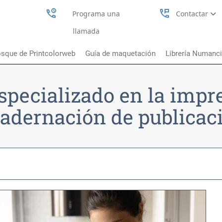
perm_phone_msg
Programa una
Contactar
llamada
sque de Printcolorweb
Guía de maquetación
Librería Numanc
specializado en la impr
adernación de publicac