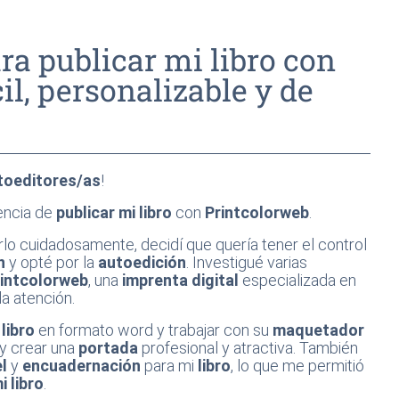
ra publicar mi libro con
il, personalizable y de
toeditores/as
!
encia de
publicar mi libro
con
Printcolorweb
.
rlo cuidadosamente, decidí que quería tener el control
n
y opté por la
autoedición
. Investigué varias
rintcolorweb
, una
imprenta digital
especializada en
a atención.
i
libro
en formato word y trabajar con su
maquetador
y crear una
portada
profesional y atractiva. También
l
y
encuadernación
para mi
libro
, lo que me permitió
i libro
.