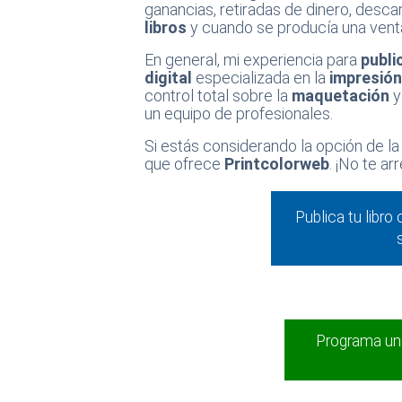
ganancias, retiradas de dinero, descar
libros
y cuando se producía una venta
En general, mi experiencia para
publi
digital
especializada en la
impresió
control total sobre la
maquetación
y
un equipo de profesionales.
Si estás considerando la opción de l
que ofrece
Printcolorweb
. ¡No te a
Publica tu libro
Programa un