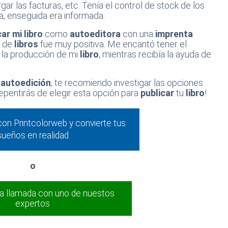
gar las facturas, etc. Tenía el control de stock de los
, enseguida era informada.
car mi libro
como
autoeditora
con una
imprenta
n
de
libros
fue muy positiva. Me encantó tener el
 la producción de mi
libro
, mientras recibía la ayuda de
a
autoedición
, te recomiendo investigar las opciones
rrepentirás de elegir esta opción para
publicar
tu
libro
!
 con Printcolorweb y convierte tus
sueños en realidad
o
a llamada con uno de nuestos
expertos