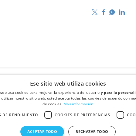
Ese sitio web utiliza cookies
o web usa cookies para mejorar la experiencia del usuario
y para la personal
l utilizar nuestro sitio web, usted acepta todas las cookies de acuerdo con nue
de cookies.
Más información
S DE RENDIMIENTO
COOKIES DE PREFERENCIAS
COO
·
- Santa Perpétua de Mogoda (Barcelona)
Quién somos
Contactar
© Fullcolor Printcolor S.L.
ACEPTAR TODO
RECHAZAR TODO