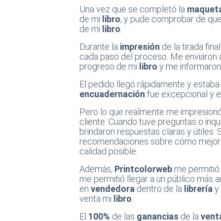
Una vez que se completó la
maquet
de mi
libro
, y pude comprobar de qu
de mi
libro
.
Durante la
impresión
de la tirada fina
cada paso del proceso. Me enviaron a
progreso de mi
libro
y me informaron 
El pedido llegó rápidamente y estaba
encuadernación
fue excepcional y es
Pero lo que realmente me impresion
cliente. Cuando tuve preguntas o in
brindaron respuestas claras y útiles
recomendaciones sobre cómo mejor
calidad posible.
Además,
Printcolorweb
me permitió
me permitió llegar a un público más a
en
vendedora
dentro de la
librería
y 
venta mi
libro
.
El
100%
de las
ganancias
de la
vent