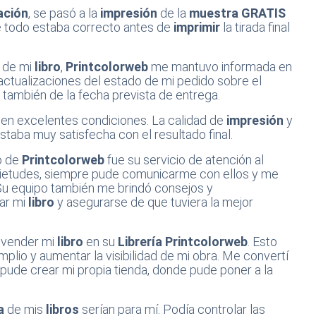
ación
, se pasó a la
impresión
de la
muestra GRATIS
e todo estaba correcto antes de
imprimir
la tirada final
l de mi
libro
,
Printcolorweb
me mantuvo informada en
ctualizaciones del estado de mi pedido sobre el
también de la fecha prevista de entrega.
 en excelentes condiciones. La calidad de
impresión
y
taba muy satisfecha con el resultado final.
ó de
Printcolorweb
fue su servicio de atención al
quietudes, siempre pude comunicarme con ellos y me
. Su equipo también me brindó consejos y
ar mi
libro
y asegurarse de que tuviera la mejor
 vender mi
libro
en su
Librería Printcolorweb
. Esto
mplio y aumentar la visibilidad de mi obra. Me convertí
pude crear mi propia tienda, donde pude poner a la
a
de mis
libros
serían para mí. Podía controlar las