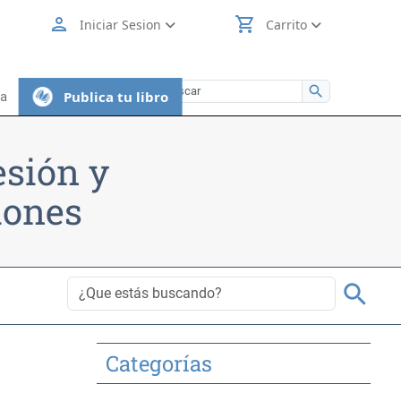
person
shopping_cart
Iniciar Sesion
Carrito
search
Publica tu libro
ia
esión y
iones
search
Categorías