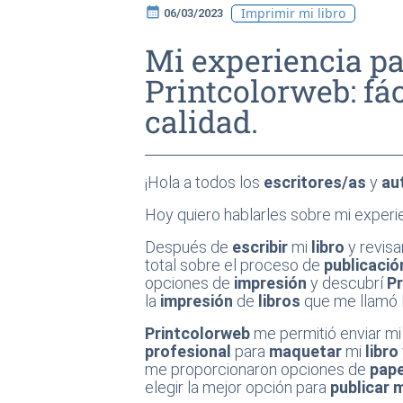
calendar_month
Imprimir mi libro
06/03/2023
Mi experiencia pa
Printcolorweb: fác
calidad.
¡Hola a todos los
escritores/as
y
au
Hoy quiero hablarles sobre mi experi
Después de
escribir
mi
libro
y revisa
total sobre el proceso de
publicació
opciones de
impresión
y descubrí
P
la
impresión
de
libros
que me llamó l
Printcolorweb
me permitió enviar m
profesional
para
maquetar
mi
libro
me proporcionaron opciones de
pape
elegir la mejor opción para
publicar m