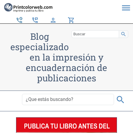
perm_phone_msg
person
shopping_cart
Blog
search
especializado
en la impresión y
encuadernación de
publicaciones
search