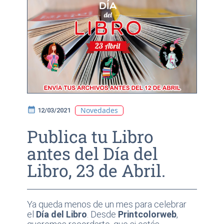
calendar_month
Novedades
12/03/2021
Publica tu Libro
antes del Día del
Libro, 23 de Abril.
Ya queda menos de un mes para celebrar
el
Día del Libro
. Desde
Printcolorweb
,