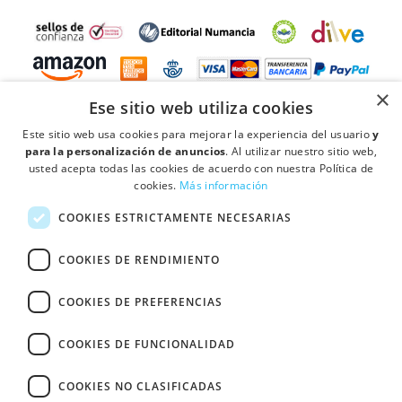
×
Ese sitio web utiliza cookies
Este sitio web usa cookies para mejorar la experiencia del usuario
y
para la personalización de anuncios
. Al utilizar nuestro sitio web,
usted acepta todas las cookies de acuerdo con nuestra Política de
cookies.
Más información
COOKIES ESTRICTAMENTE NECESARIAS
location_on
Ctra de Mollet a Sabadell Km 4,3 Pol Ind. Can Vinyals, Nave 18 08130 -
Santa Perpétua de Mogoda (Barcelona)
COOKIES DE RENDIMIENTO
forum
COOKIES DE PREFERENCIAS
·
·
Quién somos
Contactar
Condiciones de Venta y Política de
expand_less
·
Privacidad
Política de cookies
COOKIES DE FUNCIONALIDAD
© Fullcolor Printcolor S.L.
COOKIES NO CLASIFICADAS