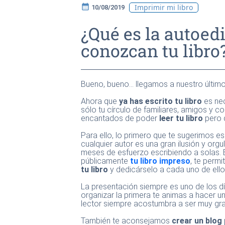
calendar_month
Imprimir mi libro
10/08/2019
¿Qué es la autoedi
conozcan tu libro
Bueno, bueno… llegamos a nuestro último
Ahora que
ya has escrito tu libro
es ne
sólo tu círculo de familiares, amigos y 
encantados de poder
leer tu libro
pero 
Para ello, lo primero que te sugerimos e
cualquier autor es una gran ilusión y orgul
meses de esfuerzo escribiendo a solas.
públicamente
tu libro impreso
, te permi
tu libro
y dedicárselo a cada uno de ello
La presentación siempre es uno de los d
organizar la primera te animas a hacer u
lector siempre acostumbra a ser muy grat
También te aconsejamos
crear un blog