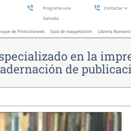
perm_phone_msg
Programa una
Contactar
llamada
sque de Printcolorweb
Guía de maquetación
Librería Numanc
specializado en la impr
adernación de publicac