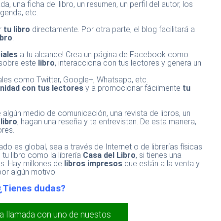
, una ficha del libro, un resumen, un perfil del autor, los
agenda, etc.
r
tu libro
directamente. Por otra parte, el blog facilitará a
ibro
.
iales
a tu alcance! Crea un página de Facebook como
s sobre este
libro
, interacciona con tus lectores y genera un
ales como Twitter, Google+, Whatsapp, etc.
idad con tus lectores
y a promocionar fácilmente
tu
lgún medio de comunicación, una revista de libros, un
libro
, hagan una reseña y te entrevisten. De esta manera,
ores.
ado es global, sea a través de Internet o de librerías físicas.
u libro como la librería
Casa del Libro
, si tienes una
as. Hay millones de
libros impresos
que están a la venta y
 por algún motivo.
¿Tienes dudas?
a llamada con uno de nuestos