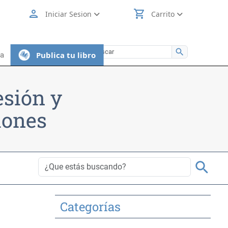
person
shopping_cart
Iniciar Sesion
Carrito
search
Publica tu libro
ia
esión y
iones
search
Categorías