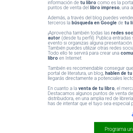
información de
tu libro
como es la portada
puntos de venta del
libro impreso
, una 
Además, a través del blog puedes vende
terceros la
búsqueda en Google
de
tu l
¡Aprovecha también todas las
redes soc
autor
(desde tu perfil). Publica entrada
evento si organizas alguna presentación.
También puedes utilizar otras redes soci
Todo ello te servirá para crear una
comun
libro
en Internet.
También es recomendable conseguir que a
portal de literatura, un blog,
hablen de tu 
llegarás directamente a potenciales lect
En cuanto a la
venta de tu libro
, el merc
Destacamos algunos puntos de venta de t
distribuidora, en una amplia red de librerí
has de intentar que el tuyo sea especial
Programa un