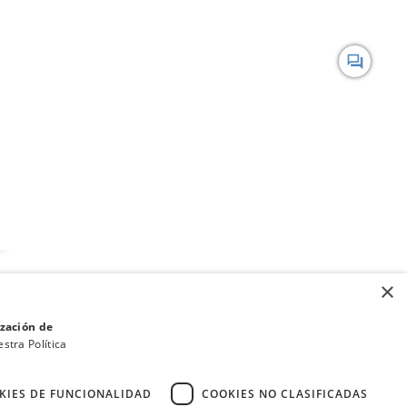
forum
×
ización de
stra Política
KIES DE FUNCIONALIDAD
COOKIES NO CLASIFICADAS
·
·