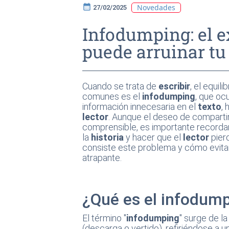
calendar_month
Novedades
27/02/2025
Infodumping: el 
puede arruinar tu 
Cuando se trata de
escribir
, el equili
comunes es el
infodumping
, que oc
información innecesaria en el
texto
,
lector
. Aunque el deseo de comparti
comprensible, es importante recorda
la
historia
y hacer que el
lector
pierd
consiste este problema y cómo evita
atrapante.
¿Qué es el infodum
El término "
infodumping
" surge de l
(descarga o vertido), refiriéndose a 