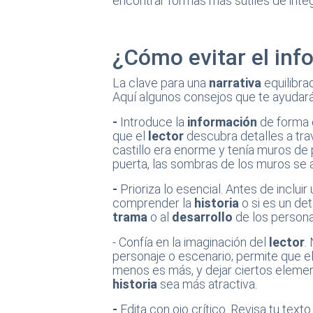
encontrar formas más sutiles de integ
¿Cómo evitar el in
La clave para una
narrativa
equilibra
Aquí algunos consejos que te ayudará
-
Introduce la
información
de forma o
que el
lector
descubra detalles a trav
castillo era enorme y tenía muros de 
puerta, las sombras de los muros se a
-
Prioriza lo esencial. Antes de inclui
comprender la
historia
o si es un det
trama
o al
desarrollo
de los persona
- Confía en la imaginación del
lector
.
personaje o escenario; permite que e
menos es más, y dejar ciertos elemen
historia
sea más atractiva.
-
Edita con ojo crítico. Revisa tu text