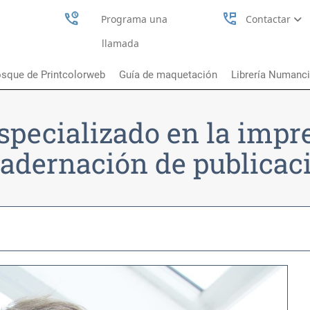
perm_phone_msg
Programa una
Contactar
llamada
sque de Printcolorweb
Guía de maquetación
Librería Numanc
specializado en la impr
adernación de publicac