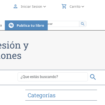
person
shopping_cart
Iniciar Sesion
Carrito
search
Publica tu libro
ia
esión y
iones
search
Categorías