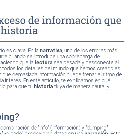
exceso de información que
historia
brio es clave. En la
narrativa
, uno de los errores más
urre cuando se introduce una sobrecarga de
 haciendo que la
lectura
sea pesada y desconecte al
r todos los detalles del mundo que hemos creado es
r que demasiada información puede frenar el ritmo de
a interés. En este artículo, te explicamos en qué
rlo para que tu
historia
fluya de manera naural y
ping?
a combinación de "info" (información) y "dumping"
un "volcado" excesivo de datos en una
narración
. Esto