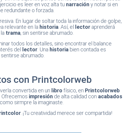
ercicio es leer en voz alta tu
narración
y notar si en
te redundante o forzada.
ogresiva. En lugar de soltar toda la información de golpe,
a relevante en la
historia
. Así, el
lector
aprenderá
 la
trama
, sin sentirse abrumado.
iminar todos los detalles, sino encontrar el balance
nterés del
lector
. Una
historia
bien contada es
in sentirse abrumado.
tos con Printcolorweb
s verla convertida en un
libro
físico, en
Printcolorweb
d. Ofrecemos
impresión
de alta calidad con
acabados
como sirmpre la imaginaste.
rintcolor
. ¡Tu creatividad merece ser compartida!