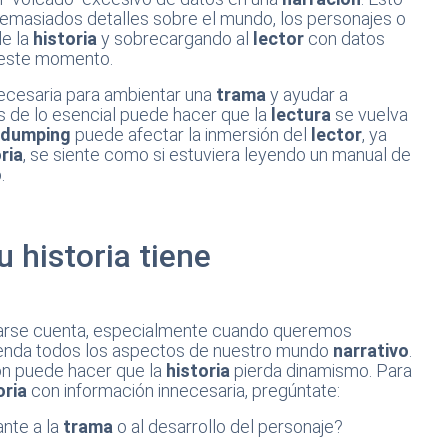
demasiados detalles sobre el mundo, los personajes o
de la
historia
y sobrecargando al
lector
con datos
 este momento.
necesaria para ambientar una
trama
y ayudar a
ás de lo esencial puede hacer que la
lectura
se vuelva
odumping
puede afectar la inmersión del
lector
, ya
ria
, se siente como si estuviera leyendo un manual de
o.
 historia tiene
arse cuenta, especialmente cuando queremos
nda todos los aspectos de nuestro mundo
narrativo
.
ón puede hacer que la
historia
pierda dinamismo. Para
oria
con información innecesaria, pregúntate:
ante a la
trama
o al desarrollo del personaje?