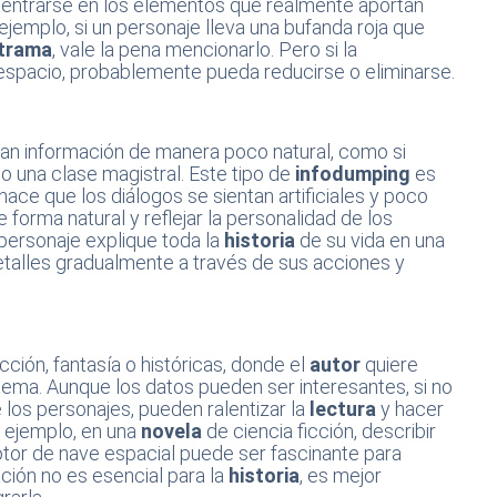
centrarse en los elementos que realmente aportan
 ejemplo, si un personaje lleva una bufanda roja que
trama
, vale la pena mencionarlo. Pero si la
r espacio, probablemente pueda reducirse o eliminarse.
an información de manera poco natural, como si
o una clase magistral. Este tipo de
infodumping
es
ce que los diálogos se sientan artificiales y poco
e forma natural y reflejar la personalidad de los
 personaje explique toda la
historia
de su vida en una
detalles gradualmente a través de sus acciones y
cción, fantasía o históricas, donde el
autor
quiere
tema. Aunque los datos pueden ser interesantes, si no
 los personajes, pueden ralentizar la
lectura
y hacer
r ejemplo, en una
novela
de ciencia ficción, describir
or de nave espacial puede ser fascinante para
ación no es esencial para la
historia
, es mejor