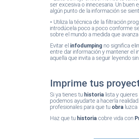
ser excesiva o innecesaria. Un buen ej
algún punto de la información se sien
-
Utiliza la técnica de la filtración pr
introdúcela poco a poco conforme se
sobre el mundo a medida que avanza
Evitar el
infodumping
no significa el
entre dar información y mantener el i
aquella que invita a seguir leyendo s
Imprime tus proyec
Si ya tienes tu
historia
lista y quiere
podemos ayudarte a hacerla realida
profesionales para que tu
obra
luzca 
Haz que tu
historia
cobre vida con
P