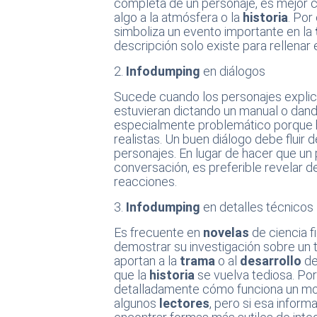
completa de un personaje, es mejor 
algo a la atmósfera o la
historia
. Por
simboliza un evento importante en la
descripción solo existe para rellena
2.
Infodumping
en diálogos
Sucede cuando los personajes explic
estuvieran dictando un manual o dand
especialmente problemático porque ha
realistas. Un buen diálogo debe fluir d
personajes. En lugar de hacer que un
conversación, es preferible revelar 
reacciones.
3.
Infodumping
en detalles técnicos
Es frecuente en
novelas
de ciencia fi
demostrar su investigación sobre un 
aportan a la
trama
o al
desarrollo
de
que la
historia
se vuelva tediosa. Po
detalladamente cómo funciona un mot
algunos
lectores
, pero si esa inform